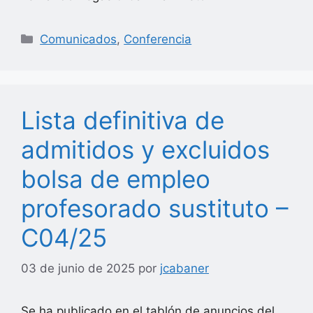
Categorías
Comunicados
,
Conferencia
Lista definitiva de
admitidos y excluidos
bolsa de empleo
profesorado sustituto –
C04/25
03 de junio de 2025
por
jcabaner
Se ha publicado en el tablón de anuncios del