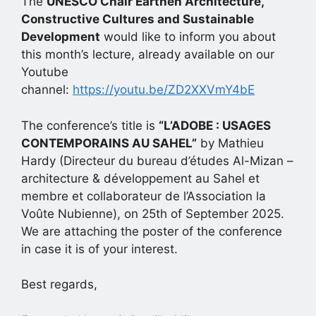
The
UNESCO Chair Earthen Architecture,
Constructive Cultures and Sustainable
Development
would like to inform you about
this month’s lecture, already available on our
Youtube
channel:
https://youtu.be/ZD2XXVmY4bE
The conference’s title is
“
L’ADOBE : USAGES
CONTEMPORAINS AU SAHEL”
by Mathieu
Hardy (Directeur du bureau d’études Al-Mizan –
architecture & développement au Sahel et
membre et collaborateur de l’Association la
Voûte Nubienne), on 25th of September 2025.
We are attaching the poster of the conference
in case it is of your interest.
Best regards,