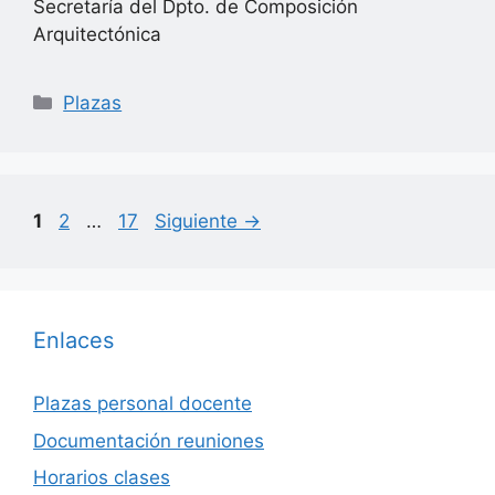
Secretaría del Dpto. de Composición
Arquitectónica
Categorías
Plazas
Página
Página
Página
1
2
…
17
Siguiente
→
Enlaces
Plazas personal docente
Documentación reuniones
Horarios clases