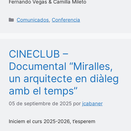
Fernando Vegas & Camilla Mileto
Categorías
Comunicados
,
Conferencia
CINECLUB –
Documental “Miralles,
un arquitecte en diàleg
amb el temps”
05 de septiembre de 2025
por
jcabaner
Iniciem el curs 2025-2026, t’esperem