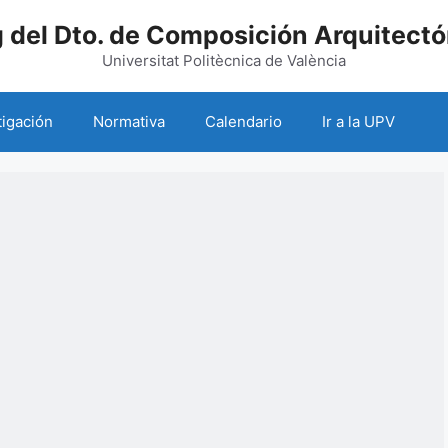
g del Dto. de Composición Arquitectó
Universitat Politècnica de València
tigación
Normativa
Calendario
Ir a la UPV